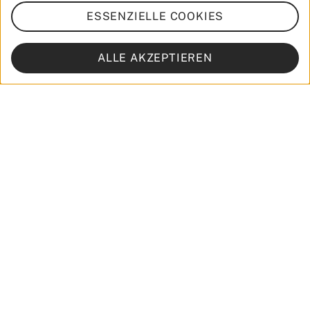
ESSENZIELLE COOKIES
Highlights
ALLE AKZEPTIEREN
Zahlen, bitte!
35k
Leser*innen
2 Min
durchschnittliche Verweildauer