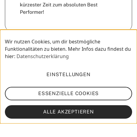
kürzester Zeit zum absoluten Best
Performer!
Wir nutzen Cookies, um dir bestmögliche
Funktionalitäten zu bieten. Mehr Infos dazu findest du
hier:
Datenschutzerklärung
Highlights
EINSTELLUNGEN
Zahlen, bitte!
ESSENZIELLE COOKIES
2k
Leser*innen auf Listicle
ALLE AKZEPTIEREN